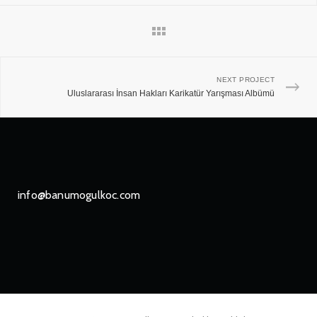
NEXT PROJECT
Uluslararası İnsan Hakları Karikatür Yarışması Albümü
info@banumogulkoc.com