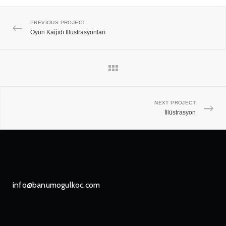
PREVIOUS PROJECT
Oyun Kağıdı İllüstrasyonları
NEXT PROJECT
İllüstrasyon
info@banumogulkoc.com