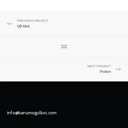
PREVIOUS PROJECT
QB Med
NEXT PROJECT
Protem
info@banumogulkoc.com