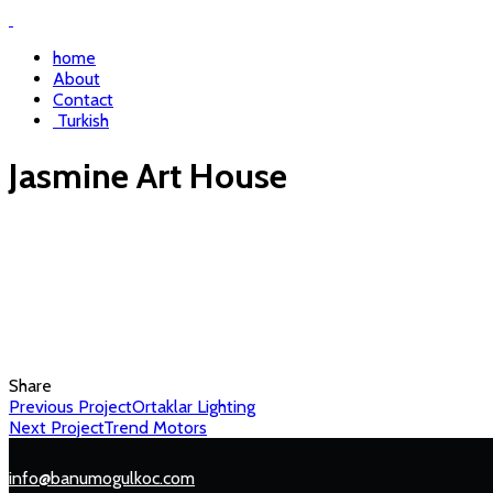
home
About
Contact
Turkish
Jasmine Art House
Share
Previous Project
Ortaklar Lighting
Next Project
Trend Motors
info@banumogulkoc.com